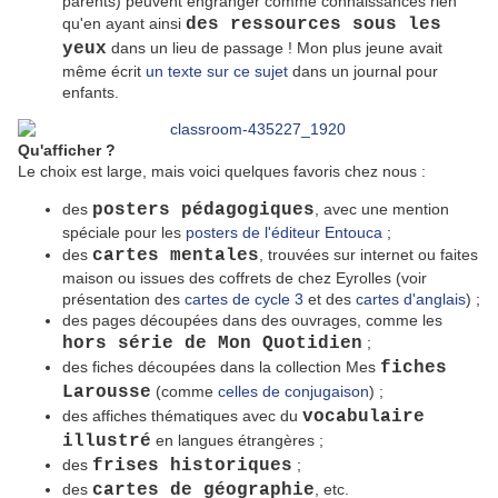
parents) peuvent engranger comme connaissances rien
qu'en ayant ainsi
des ressources sous les
yeux
dans un lieu de passage ! Mon plus jeune avait
même écrit
un texte sur ce sujet
dans un journal pour
enfants.
Qu'afficher ?
Le choix est large, mais voici quelques favoris chez nous :
des
posters pédagogiques
, avec une mention
spéciale pour les
posters de l'éditeur Entouca
;
des
cartes mentales
, trouvées sur internet ou faites
maison ou issues des coffrets de chez Eyrolles (voir
présentation des
cartes de cycle 3
et des
cartes d'anglais
) ;
des pages découpées dans des ouvrages, comme les
hors série de Mon Quotidien
;
des fiches découpées dans la collection Mes
fiches
Larousse
(comme
celles de conjugaison
) ;
des affiches thématiques avec du
vocabulaire
illustré
en langues étrangères ;
des
frises historiques
;
des
cartes de géographie
, etc.