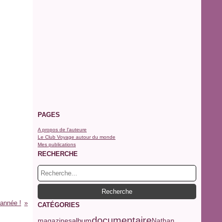
PAGES
A propos de l'auteure
Le Club Voyage autour du monde
Mes publications
RECHERCHE
année !
CATÉGORIES
documentaire
magazines
album
Nathan