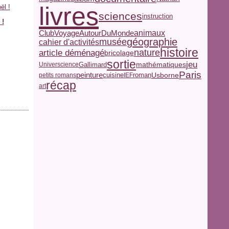
livres
sciences
instruction
 !
ClubVoyageAutourDuMonde
animaux
géographie
musée
cahier d'activités
histoire
nature
article déménagé
bricolage
sortie
jeu
mathématiques
Gallimard
Universcience
Paris
peinture
Usborne
roman
petits romans
cuisine
IEF
récap
art