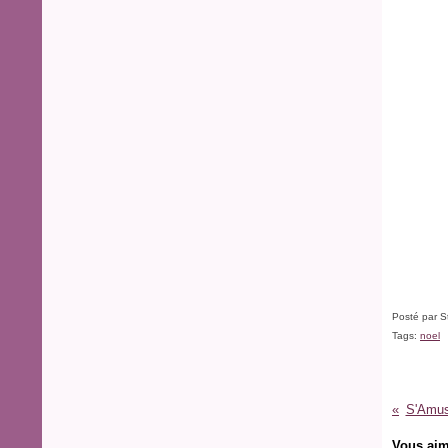
Posté par S
Tags:
noel
S'Amus
Vous aim