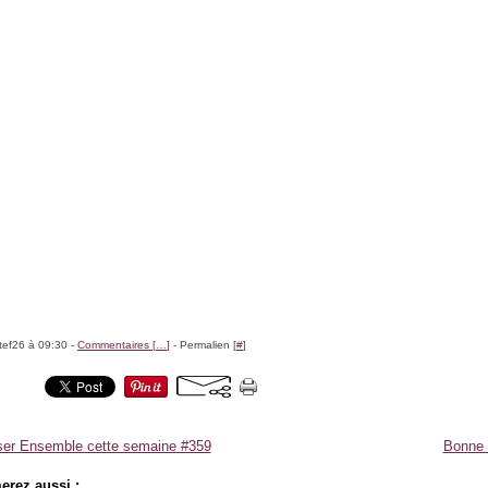
tef26 à 09:30 -
Commentaires [
…
]
- Permalien [
#
]
er Ensemble cette semaine #359
Bonne 
erez aussi :