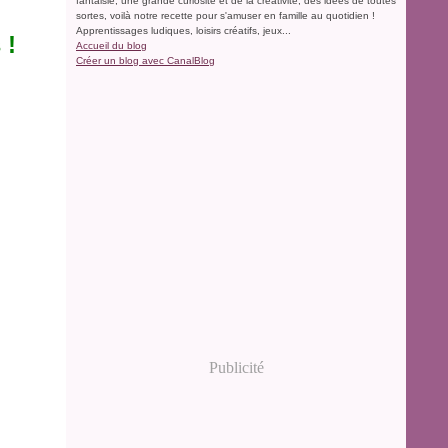
fantaisie, une grande curiosité et de la créativité, des idées de toutes
sortes, voilà notre recette pour s'amuser en famille au quotidien !
Apprentissages ludiques, loisirs créatifs, jeux...
 !
Accueil du blog
Créer un blog avec CanalBlog
Publicité