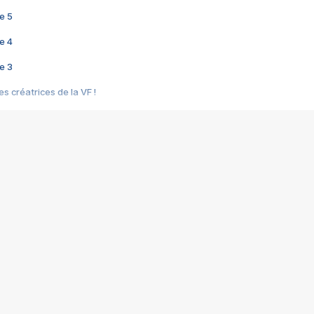
e 5
e 4
e 3
s créatrices de la VF !
e 2
e 1
e Mektoub My Love arrive enfin ! Rencontre avec Shaïn Boumedine et Sal
i : après Toni en famille
elle réalise le bouleversant Dites lui que je l'aime
ais ! Rencontre autour de Vie privée de Rebecca Zlotowski
 de Marguerite, Grave... Rencontre avec Ella Rumpf
 Les Rêveurs, un film intime sur la santé mentale