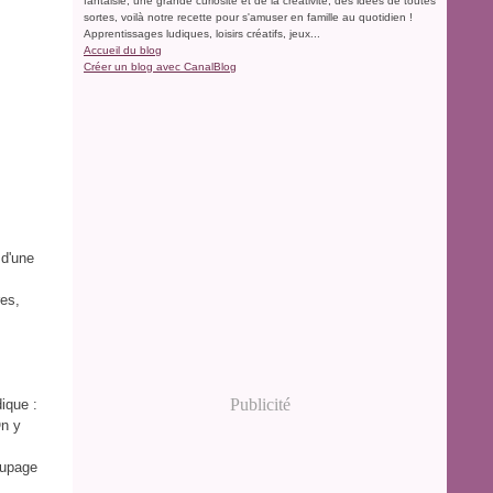
fantaisie, une grande curiosité et de la créativité, des idées de toutes
sortes, voilà notre recette pour s'amuser en famille au quotidien !
Apprentissages ludiques, loisirs créatifs, jeux...
Accueil du blog
Créer un blog avec CanalBlog
 d'une
res,
Publicité
dique :
On y
oupage