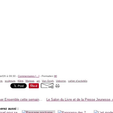
tef26 à 09:30 -
Commentaires [
…
]
- Permalien [
#
]
ure
,
sculpture
,
Klimt
,
Matisse
,
art
,
Van Gogh
,
Usborne
,
cahier d'activités
S'Amuser Ensemble cette semaine #354
erez aussi :