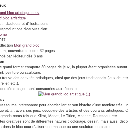
jeux
 bloc artistique
ctif d'auteurs et d'illustrateurs
reproductions d'oeuvres d'art
orne
2017
ollection
Mon grand bloc
 cm, couverture souple, 32 pages
é par l'éditeur dès 8 ans
on :
e grand format comporte 30 pages de jeux, la plupart étant organisées autour
rt, peinture ou sculpture.
 trouve des activités artistiques, ainsi que des jeux traditionnels (jeux de lett
relier, etc.).
dernières pages sont consacrées aux réponses.
s :
 ressource intéressante pour aborder l'art et son histoire d'une manière très lu
joue et, à travers ses jeux, découvre des artistes et des courants artistiques. 
 grands noms tels que Klimt, Monet, Le Titien, Matisse, Rousseau, etc.
ités créatives sont de différentes natures : coloriage, dessin, mais aussi déc
s dans le bloc pour réaliser une masque ou une sculpture en papier.