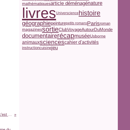
nature
article déménagé
mathématiques
livres
histoire
Universcience
géographie
Paris
peinture
roman
petits romans
sortie
magazines
ClubVoyageAutourDuMonde
récap
documentaire
musée
Usborne
sciences
animaux
cahier d'activités
jeu
instruction
cuisine
Le Salon du Livre et de la Presse Jeunesse, c'est bientôt !