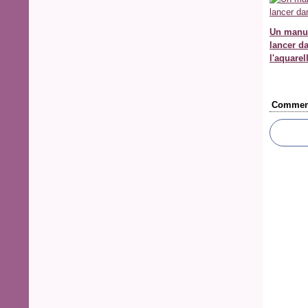
Un manue
lancer d
l'aquarel
Comment