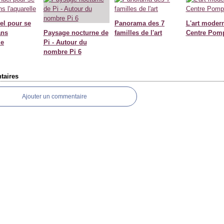
l pour se
Panorama des 7
L'art moder
ans
Paysage nocturne de
familles de l'art
Centre Pom
le
Pi - Autour du
nombre Pi 6
aires
Ajouter un commentaire