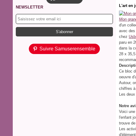
L'art en 
NEWSLETTER
Mon grand
d'un colle
avec des 
chez
Usb
paru en 
dans la c
Suivre Samuserensemble
28 x 35,5
recommand
Descripti
Ce bloc d
oeuvre d'a
Autour, on
chiffres à 
Les deux 
Notre avi
Voici une
l'enfant 
trouve de
Les activ
d'élément