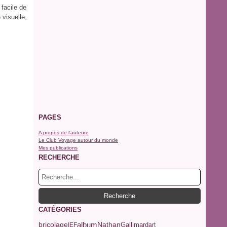
 facile de
 visuelle,
PAGES
A propos de l'auteure
Le Club Voyage autour du monde
Mes publications
RECHERCHE
CATÉGORIES
album
Nathan
bricolage
Gallimard
IEF
art