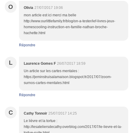
O
Olivia
27/07/2017 19:06
mon article est ici merci ma belle
http://www.ourlittlefamily.fr/blog/on-a-tester/ief-livres-jeux-
homescooling-instruction-en-famille-nathan-broche-
hachette.html
Répondre
L
Laurence Gomes F
26/07/2017 18:59
Un article sur les cartes mentales :
https://jeminstruisalamaison.blogspot.fr/2017/07/zoom-
surnos-cartes-mentales.html
Répondre
C
Cathy Tonnoir
25/07/2017 14:25
Le lièvre et la tortue :
http://lesateliersdecathy.overblog.com/2017/07/le-lievre-et-la-
tortue-suite.html