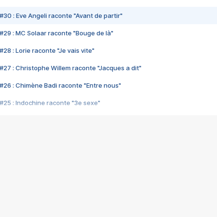
#30 : Eve Angeli raconte "Avant de partir"
#29 : MC Solaar raconte "Bouge de là"
28 : Lorie raconte "Je vais vite"
#27 : Christophe Willem raconte "Jacques a dit"
#26 : Chimène Badi raconte "Entre nous"
#25 : Indochine raconte "3e sexe"
#24 : Zaho raconte "C'est chelou"
#23 : Patrick Bruel raconte "Au café des délices"
#22 : Kyo raconte "Le chemin"
#21 : Nolwenn Leroy raconte "Cassé"
#20 : Patrick Hernandez raconte "Born to be alive"
#19 : Lorie raconte "Près de moi"