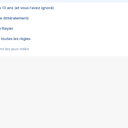
 a 13 ans (et vous l'avez ignoré)
e (littéralement)
im Rayan
 toutes les règles
s les jeux vidéo
us choquant de Rockstar ? - Le scandale BULLY
e plus moche de Steam
du RÊVE tourne au CAUCHEMAR
pendant 8 heures
it… à tort
umiliés par un jeu vidéo
ire - Final Fantasy 8