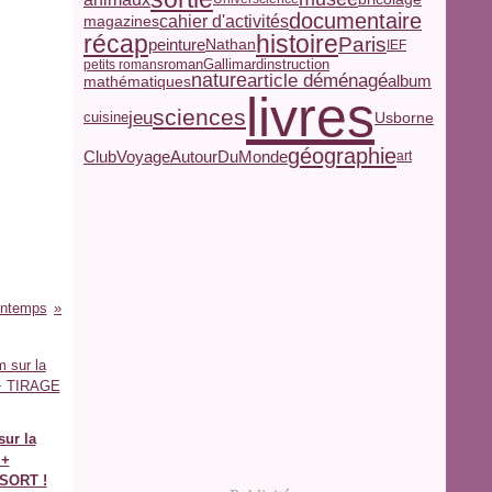
documentaire
magazines
cahier d'activités
récap
histoire
Paris
peinture
Nathan
IEF
roman
Gallimard
petits romans
instruction
nature
article déménagé
album
mathématiques
livres
sciences
jeu
Usborne
cuisine
géographie
ClubVoyageAutourDuMonde
art
rintemps
ur la
 +
SORT !