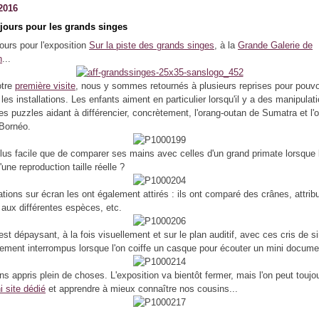
2016
 jours pour les grands singes
jours pour l'exposition
Sur la piste des grands singes
, à la
Grande Galerie de
n
...
otre
première visite
, nous y sommes retournés à plusieurs reprises pour pouvoi
les installations. Les enfants aiment en particulier lorsqu'il y a des manipulat
 puzzles aidant à différencier, concrètement, l'orang-outan de Sumatra et l'o
Bornéo.
lus facile que de comparer ses mains avec celles d'un grand primate lorsque 
une reproduction taille réelle ?
tions sur écran les ont également attirés : ils ont comparé des crânes, attrib
s aux différentes espèces, etc.
est dépaysant, à la fois visuellement et sur le plan auditif, avec ces cris de s
lement interrompus lorsque l'on coiffe un casque pour écouter un mini docume
s appris plein de choses. L'exposition va bientôt fermer, mais l'on peut toujou
i site dédié
et apprendre à mieux connaître nos cousins...