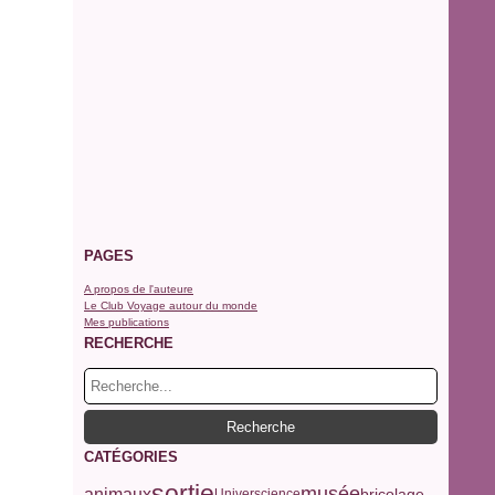
PAGES
A propos de l'auteure
Le Club Voyage autour du monde
Mes publications
RECHERCHE
CATÉGORIES
sortie
musée
animaux
bricolage
Universcience