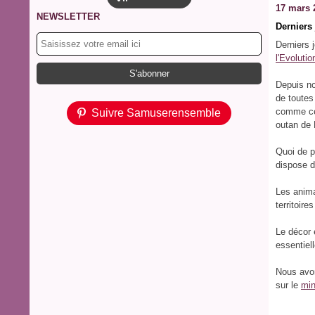
17 mars 
NEWSLETTER
Derniers
Derniers 
l'Evolutio
Depuis n
de toutes 
comme ces
Suivre Samuserensemble
outan de 
Quoi de p
dispose d'
Les anima
territoire
Le décor 
essentiel
Nous avon
sur le
min