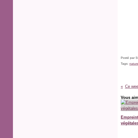
Posté par S
Tags:
natur
Ce week
Vous aim
Emprein
végétale