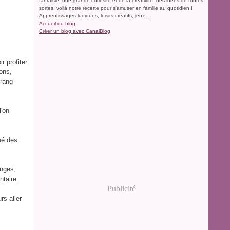
fantaisie, une grande curiosité et de la créativité, des idées de toutes
sortes, voilà notre recette pour s'amuser en famille au quotidien !
Apprentissages ludiques, loisirs créatifs, jeux...
Accueil du blog
Créer un blog avec CanalBlog
r profiter
ions,
rang-
l'on
ué des
inges,
ntaire.
Publicité
rs aller