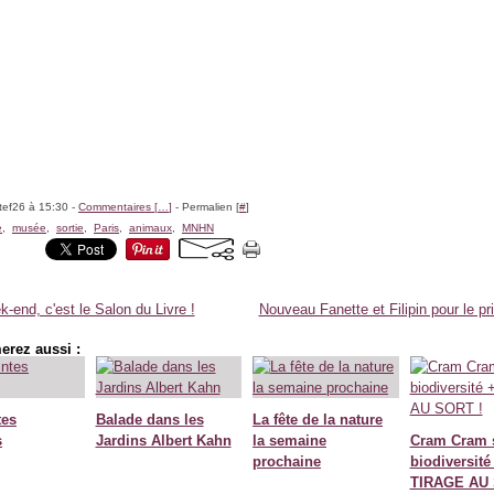
tef26 à 15:30 -
Commentaires [
…
]
- Permalien [
#
]
e
,
musée
,
sortie
,
Paris
,
animaux
,
MNHN
-end, c'est le Salon du Livre !
Nouveau Fanette et Filipin pour le p
erez aussi :
tes
Balade dans les
La fête de la nature
s
Jardins Albert Kahn
la semaine
Cram Cram s
prochaine
biodiversité
TIRAGE AU 