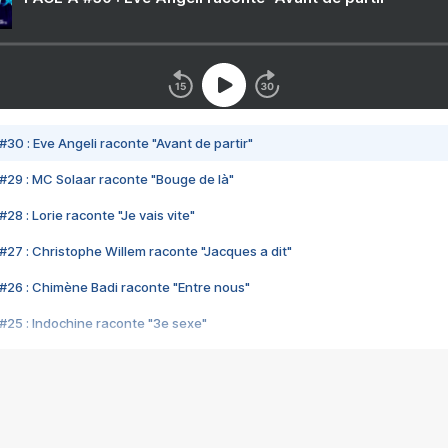
#30 : Eve Angeli raconte "Avant de partir"
#29 : MC Solaar raconte "Bouge de là"
28 : Lorie raconte "Je vais vite"
#27 : Christophe Willem raconte "Jacques a dit"
#26 : Chimène Badi raconte "Entre nous"
#25 : Indochine raconte "3e sexe"
#24 : Zaho raconte "C'est chelou"
#23 : Patrick Bruel raconte "Au café des délices"
#22 : Kyo raconte "Le chemin"