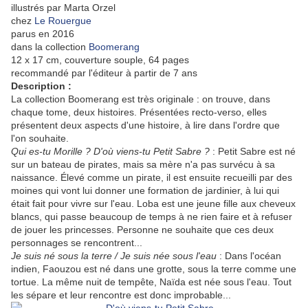
illustrés par Marta Orzel
chez
Le Rouergue
parus en 2016
dans la collection
Boomerang
12 x 17 cm, couverture souple, 64 pages
recommandé par l'éditeur à partir de 7 ans
Description :
La collection Boomerang est très originale : on trouve, dans
chaque tome, deux histoires. Présentées recto-verso, elles
présentent deux aspects d'une histoire, à lire dans l'ordre que
l'on souhaite.
Qui es-tu Morille ? D'où viens-tu Petit Sabre ?
: Petit Sabre est né
sur un bateau de pirates, mais sa mère n'a pas survécu à sa
naissance. Élevé comme un pirate, il est ensuite recueilli par des
moines qui vont lui donner une formation de jardinier, à lui qui
était fait pour vivre sur l'eau. Loba est une jeune fille aux cheveux
blancs, qui passe beaucoup de temps à ne rien faire et à refuser
de jouer les princesses. Personne ne souhaite que ces deux
personnages se rencontrent...
Je suis né sous la terre / Je suis née sous l'eau
: Dans l'océan
indien, Faouzou est né dans une grotte, sous la terre comme une
tortue. La même nuit de tempête, Naïda est née sous l'eau. Tout
les sépare et leur rencontre est donc improbable...