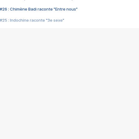
#26 : Chimène Badi raconte "Entre nous"
#25 : Indochine raconte "3e sexe"
#24 : Zaho raconte "C'est chelou"
#23 : Patrick Bruel raconte "Au café des délices"
#22 : Kyo raconte "Le chemin"
#21 : Nolwenn Leroy raconte "Cassé"
#20 : Patrick Hernandez raconte "Born to be alive"
#19 : Lorie raconte "Près de moi"
#18 : Michael Jones raconte "A nos actes manqués" (avec Jean-Jacque
#17 : Khaled raconte "Aïcha"
#16 : Corneille raconte "Parce qu'on vient de loin"
#15 : Indochine raconte "L'aventurier"