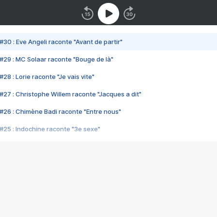
#30 : Eve Angeli raconte "Avant de partir"
#29 : MC Solaar raconte "Bouge de là"
28 : Lorie raconte "Je vais vite"
#27 : Christophe Willem raconte "Jacques a dit"
#26 : Chimène Badi raconte "Entre nous"
#25 : Indochine raconte "3e sexe"
#24 : Zaho raconte "C'est chelou"
#23 : Patrick Bruel raconte "Au café des délices"
#22 : Kyo raconte "Le chemin"
#21 : Nolwenn Leroy raconte "Cassé"
#20 : Patrick Hernandez raconte "Born to be alive"