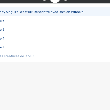
bey Maguire, c'est lui ! Rencontre avec Damien Witecka
e 6
e 5
e 4
e 3
s créatrices de la VF !
e 2
e 1
e Mektoub My Love arrive enfin ! Rencontre avec Shaïn Boumedine et Sal
i : après Toni en famille
elle réalise le bouleversant Dites lui que je l'aime
ais ! Rencontre autour de Vie privée de Rebecca Zlotowski