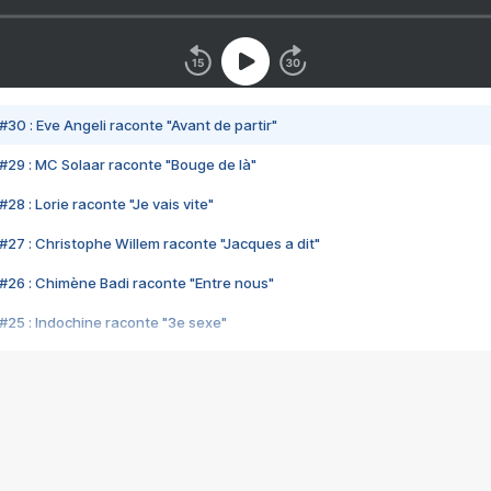
#30 : Eve Angeli raconte "Avant de partir"
#29 : MC Solaar raconte "Bouge de là"
28 : Lorie raconte "Je vais vite"
#27 : Christophe Willem raconte "Jacques a dit"
#26 : Chimène Badi raconte "Entre nous"
#25 : Indochine raconte "3e sexe"
#24 : Zaho raconte "C'est chelou"
#23 : Patrick Bruel raconte "Au café des délices"
#22 : Kyo raconte "Le chemin"
#21 : Nolwenn Leroy raconte "Cassé"