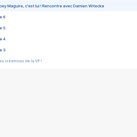
bey Maguire, c'est lui ! Rencontre avec Damien Witecka
e 6
e 5
e 4
e 3
s créatrices de la VF !
e 2
e 1
e Mektoub My Love arrive enfin ! Rencontre avec Shaïn Boumedine et Sal
i : après Toni en famille
elle réalise le bouleversant Dites lui que je l'aime
ais ! Rencontre autour de Vie privée de Rebecca Zlotowski