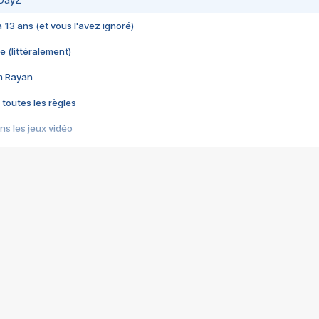
 DayZ
 a 13 ans (et vous l'avez ignoré)
e (littéralement)
im Rayan
 toutes les règles
s les jeux vidéo
us choquant de Rockstar ? - Le scandale BULLY
e plus moche de Steam
du RÊVE tourne au CAUCHEMAR
pendant 8 heures
it… à tort
umiliés par un jeu vidéo
ire - Final Fantasy 8