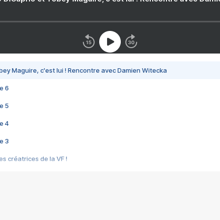
bey Maguire, c'est lui ! Rencontre avec Damien Witecka
e 6
e 5
e 4
e 3
s créatrices de la VF !
e 2
e 1
e Mektoub My Love arrive enfin ! Rencontre avec Shaïn Boumedine et Sal