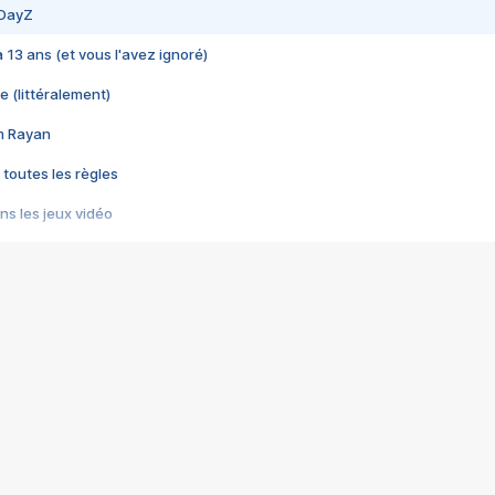
 DayZ
 a 13 ans (et vous l'avez ignoré)
e (littéralement)
im Rayan
 toutes les règles
s les jeux vidéo
us choquant de Rockstar ? - Le scandale BULLY
e plus moche de Steam
du RÊVE tourne au CAUCHEMAR
pendant 8 heures
it… à tort
umiliés par un jeu vidéo
ire - Final Fantasy 8