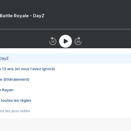
 Battle Royale - DayZ
 DayZ
 a 13 ans (et vous l'avez ignoré)
e (littéralement)
im Rayan
 toutes les règles
s les jeux vidéo
us choquant de Rockstar ? - Le scandale BULLY