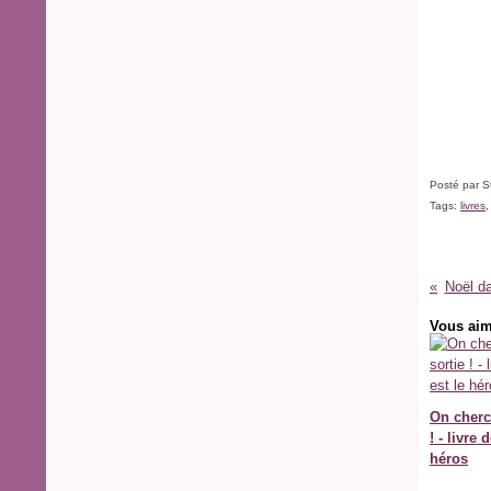
Posté par S
Tags:
livres
Noël da
Vous aim
On cherc
! - livre 
héros