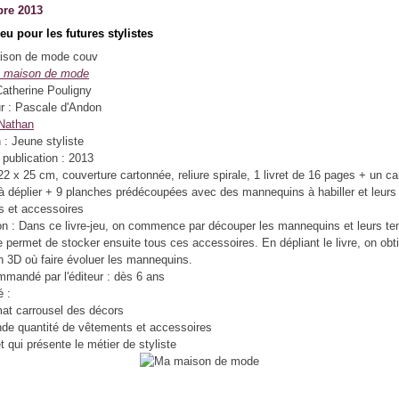
re 2013
jeu pour les futures stylistes
 maison de mode
Catherine Pouligny
eur : Pascale d'Andon
Nathan
 : Jeune styliste
publication : 2013
22 x 25 cm, couverture cartonnée, reliure spirale, 1 livret de 16 pages + un ca
à déplier + 9 planches prédécoupées avec des mannequins à habiller et leurs
s et accessoires
on : Dans ce livre-jeu, on commence par découper les mannequins et leurs t
 permet de stocker ensuite tous ces accessoires. En dépliant le livre, on obt
 3D où faire évoluer les mannequins.
mandé par l'éditeur : dès 6 ans
é :
mat carrousel des décors
nde quantité de vêtements et accessoires
et qui présente le métier de styliste