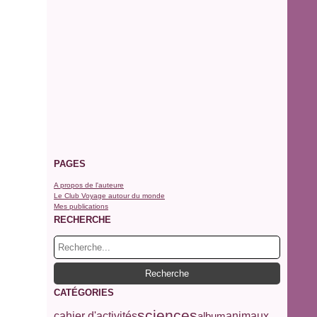
PAGES
A propos de l'auteure
Le Club Voyage autour du monde
Mes publications
RECHERCHE
CATÉGORIES
sciences
cahier d'activités
album
animaux