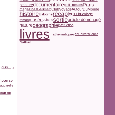
documentaire
Paris
peinture
petits romans
magazines
ClubVoyageAutourDuMonde
Gallimard
histoire
récap
jeu
Usborne
bricolage
IEF
sortie
musée
article déménagé
roman
cuisine
géographie
nature
instruction
livres
mathématiques
art
Universcience
Nathan
jours...
our se