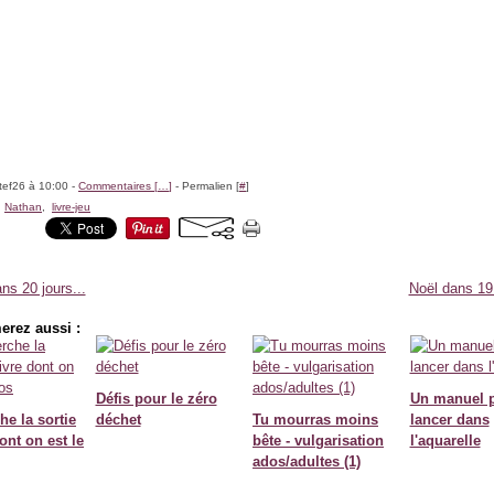
tef26 à 10:00 -
Commentaires [
…
]
- Permalien [
#
]
,
Nathan
,
livre-jeu
ns 20 jours...
Noël dans 19 
erez aussi :
Défis pour le zéro
Un manuel p
he la sortie
déchet
Tu mourras moins
lancer dans
dont on est le
bête - vulgarisation
l'aquarelle
ados/adultes (1)