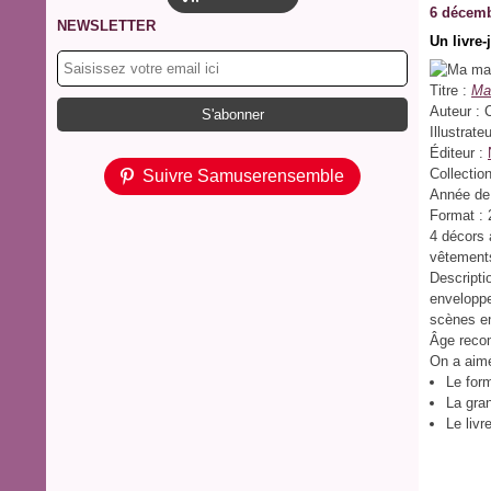
6 décemb
NEWSLETTER
Un livre-
Titre :
Ma
Auteur : 
Illustrat
Éditeur :
Collection
Suivre Samuserensemble
Année de 
Format : 
4 décors 
vêtement
Descripti
enveloppe
scènes en
Âge recom
On a aim
Le for
La gra
Le livr