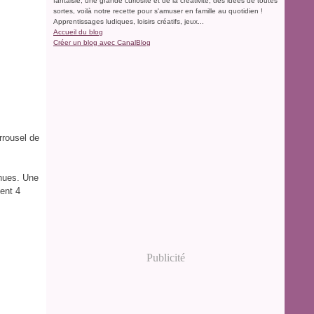
fantaisie, une grande curiosité et de la créativité, des idées de toutes
sortes, voilà notre recette pour s'amuser en famille au quotidien !
Apprentissages ludiques, loisirs créatifs, jeux...
Accueil du blog
Créer un blog avec CanalBlog
rrousel de
enues. Une
ient 4
Publicité