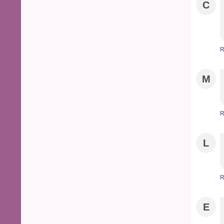
C
R
M
R
L
R
E