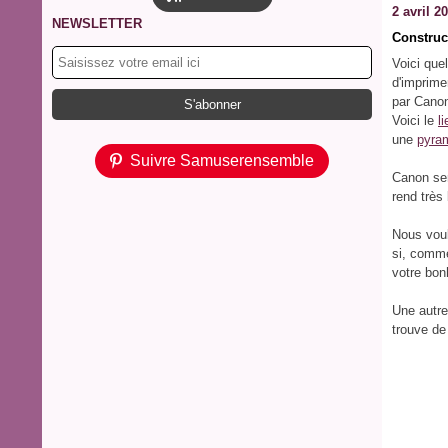
2 avril 2
NEWSLETTER
Construc
Voici quel
d'imprime
par Canon
Voici le
li
une
pyra
Suivre Samuserensemble
Canon sem
rend très 
Nous voul
si, comme
votre bo
Une autre
trouve d