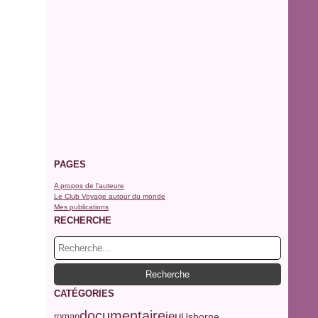
PAGES
A propos de l'auteure
Le Club Voyage autour du monde
Mes publications
RECHERCHE
CATÉGORIES
documentaire
jeu
Usborne
roman