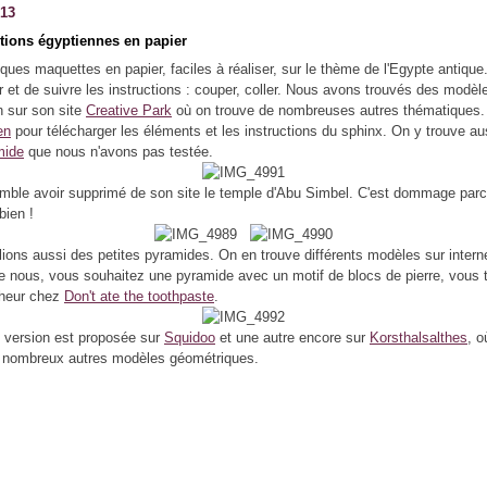
013
tions égyptiennes en papier
ques maquettes en papier, faciles à réaliser, sur le thème de l'Egypte antique. 
r et de suivre les instructions : couper, coller. Nous avons trouvés des modèl
 sur son site
Creative Park
où on trouve de nombreuses autres thématiques.
en
pour télécharger les éléments et les instructions du sphinx. On y trouve au
mide
que nous n'avons pas testée.
ble avoir supprimé de son site le temple d'Abu Simbel. C'est dommage parce
bien !
ions aussi des petites pyramides. On en trouve différents modèles sur intern
 nous, vous souhaitez une pyramide avec un motif de blocs de pierre, vous 
nheur chez
Don't ate the toothpaste
.
 version est proposée sur
Squidoo
et une autre encore sur
Korsthalsalthes
, o
e nombreux autres modèles géométriques.