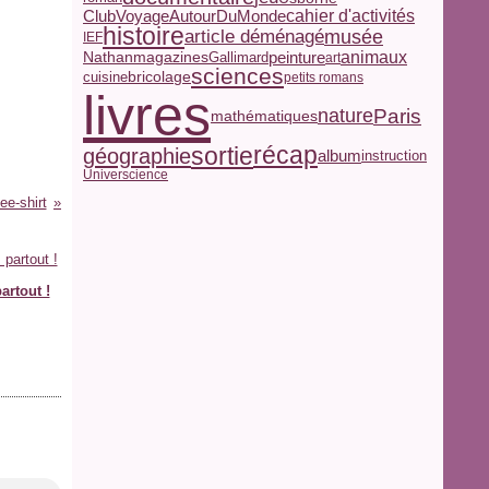
ClubVoyageAutourDuMonde
cahier d'activités
histoire
article déménagé
musée
IEF
peinture
Nathan
magazines
animaux
Gallimard
art
sciences
bricolage
cuisine
petits romans
livres
nature
Paris
mathématiques
récap
sortie
géographie
album
instruction
Universcience
ee-shirt
artout !