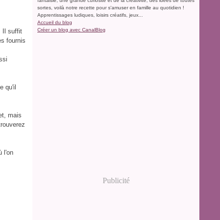
fantaisie, une grande curiosité et de la créativité, des idées de toutes
sortes, voilà notre recette pour s'amuser en famille au quotidien !
Apprentissages ludiques, loisirs créatifs, jeux...
Accueil du blog
Créer un blog avec CanalBlog
Il suffit
es fournis
ssi
 qu'il
et, mais
trouverez
ù l'on
Publicité