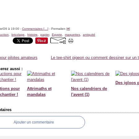
tef26 à 19:00 -
Commentaires [
…
]
- Permalien [
#
]
uction
,
bricolage
,
histoire
,
papier
,
Egypte
,
maquettes
,
antiquité
our pilotes amateurs
Le tee-shirt pigeon ou comment dessiner sur un t
erez aussi :
Des igloos p
tions pour
Attrimaths et
Nos calendriers de
chantier !
mandalas
l'avent (1)
aires
Ajouter un commentaire