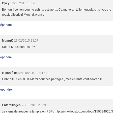
Cycy
03/03/2016 16:14
Bonjour! Le lien pour le sphinx est mort... Ca me ferait tellement plaisir si vous le
réactualiseriez! Merci d'avance!
épondre
MumuK
23/02/2015 23:07
Super Merci beaucoup!!
épondre
la santé naturel
08/04/2014 12:29
Ohhhh!!!!! Génial !!!!! Merci pour ces partages , mes enfants vont adorer !!!!
épondre
Enfantillages
26/10/2013 20:39
Je viens de trouver le temple en PDF : http://www.docstoc.com/docs/150784925/