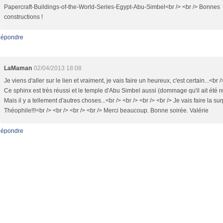
Papercraft-Buildings-of-the-World-Series-Egypt-Abu-Simbel<br /> <br /> Bonnes
constructions !
épondre
LaMaman
02/04/2013 18:08
Je viens d'aller sur le lien et vraiment, je vais faire un heureux, c'est certain...<br /
Ce sphinx est très réussi et le temple d'Abu Simbel aussi (dommage qu'il ait été re
Mais il y a tellement d'autres choses...<br /> <br /> <br /> <br /> Je vais faire la sur
Théophile!!!<br /> <br /> <br /> <br /> Merci beaucoup. Bonne soirée. Valérie
épondre