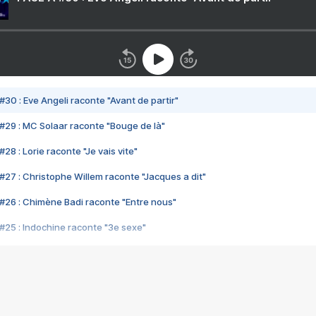
#30 : Eve Angeli raconte "Avant de partir"
#29 : MC Solaar raconte "Bouge de là"
28 : Lorie raconte "Je vais vite"
#27 : Christophe Willem raconte "Jacques a dit"
#26 : Chimène Badi raconte "Entre nous"
#25 : Indochine raconte "3e sexe"
#24 : Zaho raconte "C'est chelou"
#23 : Patrick Bruel raconte "Au café des délices"
#22 : Kyo raconte "Le chemin"