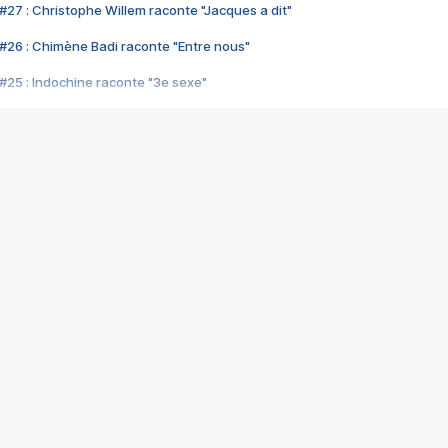
#27 : Christophe Willem raconte "Jacques a dit"
#26 : Chimène Badi raconte "Entre nous"
#25 : Indochine raconte "3e sexe"
#24 : Zaho raconte "C'est chelou"
#23 : Patrick Bruel raconte "Au café des délices"
#22 : Kyo raconte "Le chemin"
#21 : Nolwenn Leroy raconte "Cassé"
#20 : Patrick Hernandez raconte "Born to be alive"
#19 : Lorie raconte "Près de moi"
#18 : Michael Jones raconte "A nos actes manqués" (avec Jean-Jacque
#17 : Khaled raconte "Aïcha"
#16 : Corneille raconte "Parce qu'on vient de loin"
#15 : Indochine raconte "L'aventurier"