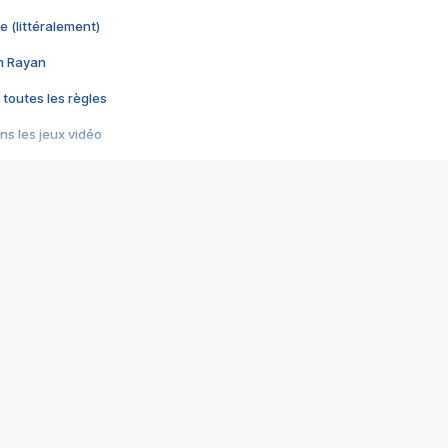
e (littéralement)
im Rayan
 toutes les règles
s les jeux vidéo
us choquant de Rockstar ? - Le scandale BULLY
e plus moche de Steam
du RÊVE tourne au CAUCHEMAR
pendant 8 heures
it… à tort
umiliés par un jeu vidéo
ire - Final Fantasy 8
ti un empire - Age of Empires