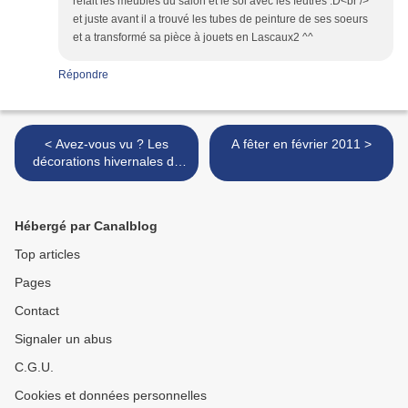
refait les meubles du salon et le sol avec les feutres :D<br />
et juste avant il a trouvé les tubes de peinture de ses soeurs
et a transformé sa pièce à jouets en Lascaux2 ^^
Répondre
< Avez-vous vu ? Les
A fêter en février 2011 >
décorations hivernales de
Mi et Lou
Hébergé par Canalblog
Top articles
Pages
Contact
Signaler un abus
C.G.U.
Cookies et données personnelles