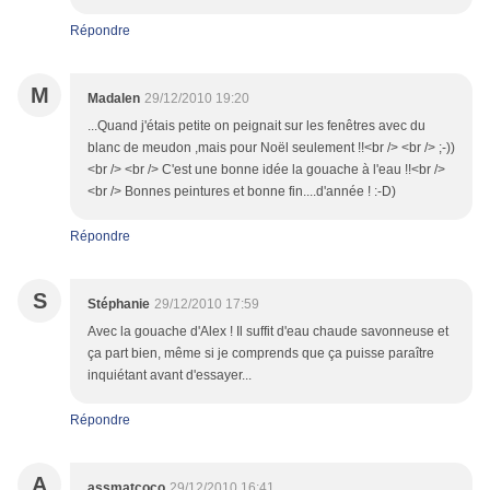
Répondre
M
Madalen
29/12/2010 19:20
...Quand j'étais petite on peignait sur les fenêtres avec du
blanc de meudon ,mais pour Noël seulement !!<br /> <br /> ;-))
<br /> <br /> C'est une bonne idée la gouache à l'eau !!<br />
<br /> Bonnes peintures et bonne fin....d'année ! :-D)
Répondre
S
Stéphanie
29/12/2010 17:59
Avec la gouache d'Alex ! Il suffit d'eau chaude savonneuse et
ça part bien, même si je comprends que ça puisse paraître
inquiétant avant d'essayer...
Répondre
A
assmatcoco
29/12/2010 16:41