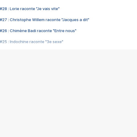
28 : Lorie raconte "Je vais vite"
#27 : Christophe Willem raconte "Jacques a dit"
#26 : Chimène Badi raconte "Entre nous"
#25 : Indochine raconte "3e sexe"
#24 : Zaho raconte "C'est chelou"
#23 : Patrick Bruel raconte "Au café des délices"
#22 : Kyo raconte "Le chemin"
#21 : Nolwenn Leroy raconte "Cassé"
#20 : Patrick Hernandez raconte "Born to be alive"
#19 : Lorie raconte "Près de moi"
#18 : Michael Jones raconte "A nos actes manqués" (avec Jean-Jacque
#17 : Khaled raconte "Aïcha"