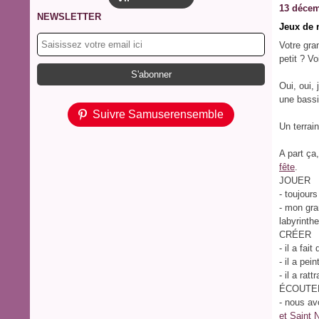
13 décem
NEWSLETTER
Jeux de 
Votre gra
petit ? Vo
Oui, oui,
une bassi
Suivre Samuserensemble
Un terrain
A part ç
fête
.
JOUER
- toujours
- mon gran
labyrinthe
CRÉER
- il a fait
- il a pei
- il a rat
ÉCOUTE
- nous av
et Saint 