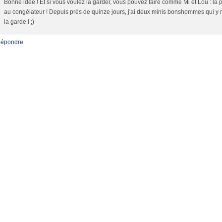
Bonne idée ! Et si vous voulez la garder, vous pouvez faire comme Mi et Lou : la 
au congélateur ! Depuis près de quinze jours, j'ai deux minis bonshommes qui y
la garde ! ;)
épondre