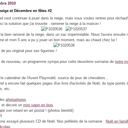
bre 2010
neige et Décembre en fêtes #2
nd veut continuer à jouer dans la neige, mais vous voulez rentrer pour réchauff
ici la solution que j'ai trouvée : ramener la neige à la maison !
 j'ai bien ramené de la neige, dans un sac imperméable. Nous l'avons ensuite
ne et mon 5 ans a pu y jouer un bon moment, mais au chaud chez lui !
 de jeu original pour ses figurines !
a, de nouveau, un programme sympa pour cette deuxième semaine de
notre m
 le calendrier de l'Avent Playmobil, source de jeux de chevaliers...
d a encore fait quelques pages d'un livre d'activités de Noël, du type points à 
s, etc.
 des
photophores
nt et décoré un
mini sapin en bois
trapé son retard en art postal ! (photos bientôt)
R
ons essayé plusieurs CD de Noël. Nos préférés de la semaine :
Noël en famil
Nicolas