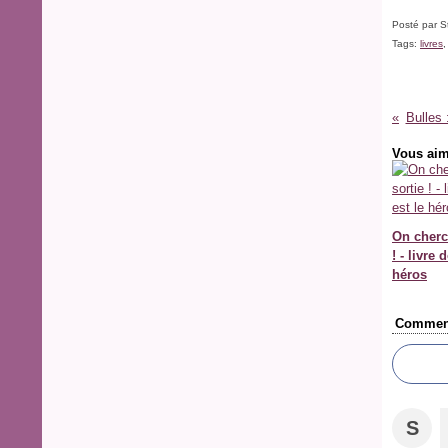
Posté par S
Tags:
livres
Bulles 
Vous aim
On cherc
! - livre 
héros
Comment
S