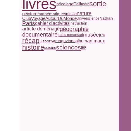
livres
sortie
bricolage
Gallimard
nature
peinture
mathématiques
roman
ClubVoyageAutourDuMonde
Nathan
Universcience
Paris
cahier d'activités
instruction
géographie
article déménagé
documentaire
jeu
musée
petits romans
art
récap
magazines
album
animaux
Usborne
histoire
sciences
cuisine
IEF