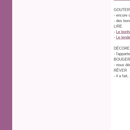
GOUTER
- encore 
- des bo
LIRE
-
Le bonh
-
Le lend
DÉCORE
- l'appar
BOUGER
- nous dé
RÊVER
- il a fai