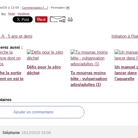
tef26 à 13:00 -
Commentaires [
…
]
- Permalien [
#
]
,
jeu
,
hiver
,
musique
: A., 5 ans et demi
Initiation à l'h
erez aussi :
Défis pour le zéro
Un manuel p
he la sortie
déchet
Tu mourras moins
lancer dans
dont on est le
bête - vulgarisation
l'aquarelle
ados/adultes (1)
aires
Ajouter un commentaire
Stéphanie
18/12/2010 19:08