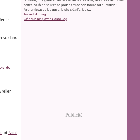
fantaisie, une grande curiosité et de la créativité, des idées de toutes
sortes, voilà notre recette pour s'amuser en famille au quotidien !
Apprentissages ludiques, loisirs créatifs, jeux...
Accueil du blog
Créer un blog avec CanalBlog
er le
 mise dans
ois de
relier,
Publicité
le
et
Noël