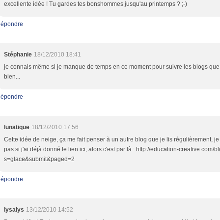
excellente idée ! Tu gardes tes bonshommes jusqu'au printemps ? ;-)
épondre
Stéphanie
18/12/2010 18:41
je connais même si je manque de temps en ce moment pour suivre les blogs que 
bien...
épondre
lunatique
18/12/2010 17:56
Cette idée de neige, ça me fait penser à un autre blog que je lis régulièrement, je
pas si j'ai déjà donné le lien ici, alors c'est par là : http://education-creative.com/b
s=glace&submit&paged=2
épondre
lysalys
13/12/2010 14:52