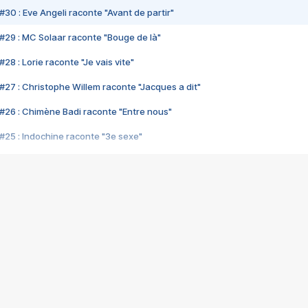
#30 : Eve Angeli raconte "Avant de partir"
#29 : MC Solaar raconte "Bouge de là"
28 : Lorie raconte "Je vais vite"
#27 : Christophe Willem raconte "Jacques a dit"
#26 : Chimène Badi raconte "Entre nous"
#25 : Indochine raconte "3e sexe"
#24 : Zaho raconte "C'est chelou"
#23 : Patrick Bruel raconte "Au café des délices"
#22 : Kyo raconte "Le chemin"
#21 : Nolwenn Leroy raconte "Cassé"
#20 : Patrick Hernandez raconte "Born to be alive"
#19 : Lorie raconte "Près de moi"