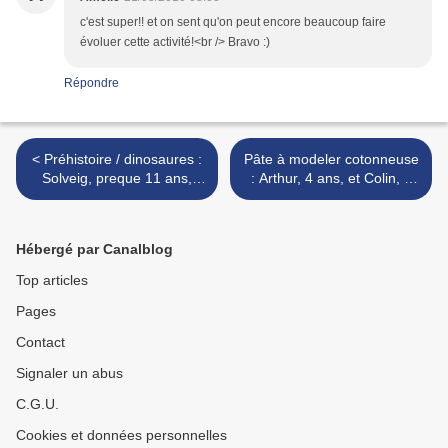
c'est super!! et on sent qu'on peut encore beaucoup faire
évoluer cette activité!<br /> Bravo :)
Répondre
< Préhistoire / dinosaures :
Pâte à modeler cotonneuse
Solveig, preque 11 ans,
: Arthur, 4 ans, et Colin, 1
Eulalie, presque 9 ans,
an 1/2 >
Adriel, 6 ans
Hébergé par Canalblog
Top articles
Pages
Contact
Signaler un abus
C.G.U.
Cookies et données personnelles