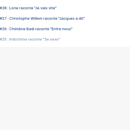
28 : Lorie raconte "Je vais vite"
#27 : Christophe Willem raconte "Jacques a dit"
#26 : Chimène Badi raconte "Entre nous"
#25 : Indochine raconte "3e sexe"
#24 : Zaho raconte "C'est chelou"
#23 : Patrick Bruel raconte "Au café des délices"
#22 : Kyo raconte "Le chemin"
#21 : Nolwenn Leroy raconte "Cassé"
#20 : Patrick Hernandez raconte "Born to be alive"
#19 : Lorie raconte "Près de moi"
#18 : Michael Jones raconte "A nos actes manqués" (avec Jean-Jacque
#17 : Khaled raconte "Aïcha"