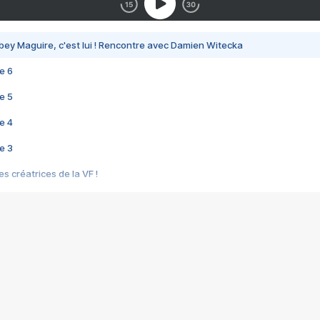
bey Maguire, c'est lui ! Rencontre avec Damien Witecka
e 6
e 5
e 4
e 3
s créatrices de la VF !
e 2
e 1
e Mektoub My Love arrive enfin ! Rencontre avec Shaïn Boumedine et Sal
i : après Toni en famille
elle réalise le bouleversant Dites lui que je l'aime