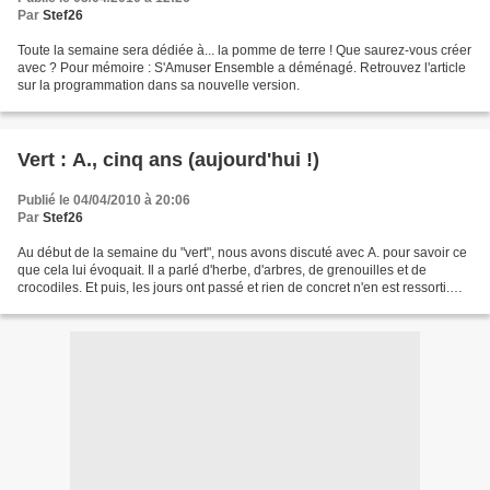
Par
Stef26
Toute la semaine sera dédiée à... la pomme de terre ! Que saurez-vous créer
avec ? Pour mémoire : S'Amuser Ensemble a déménagé. Retrouvez l'article
sur la programmation dans sa nouvelle version.
Vert : A., cinq ans (aujourd'hui !)
Publié le 04/04/2010 à 20:06
Par
Stef26
Au début de la semaine du "vert", nous avons discuté avec A. pour savoir ce
que cela lui évoquait. Il a parlé d'herbe, d'arbres, de grenouilles et de
crocodiles. Et puis, les jours ont passé et rien de concret n'en est ressorti.
Finalement, le 1er avril...