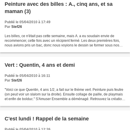
Peinture avec des billes : A., cinq ans, et sa
maman (3)
Publié le 05/04/2010 à 17:49
Par
Stef26
Les billes, ce n'était pas cette semaine, mais A. a eu soudain envie de
recommencer, cette fois avec un récipient fermé. Les deux premières fois,
nous avions pris un bac, donc nous voyions le dessin se former sous nos
yeux. En prenant une boîte, ce serait...
Vert : Quentin, 4 ans et demi
Publié le 05/04/2010 à 16:11
Par
Stef26
"Voici ce que Quentin, 4 ans 1/2, a fait sur le thème vert. Peinture puis feutre
(on peut voir un slalom sur la droite). Ensuite collage de paille, de playmais
et enfin de bolduc." S'Amuser Ensemble a déménagé. Retrouvez la création
de Quentin dans sa...
C'est lundi ! Rappel de la semaine
Publié le 05/04/2010 à 12:26