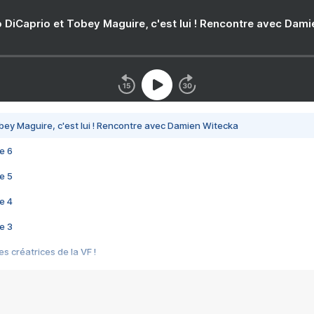
 DiCaprio et Tobey Maguire, c'est lui ! Rencontre avec Dam
bey Maguire, c'est lui ! Rencontre avec Damien Witecka
e 6
e 5
e 4
e 3
s créatrices de la VF !
e 2
e 1