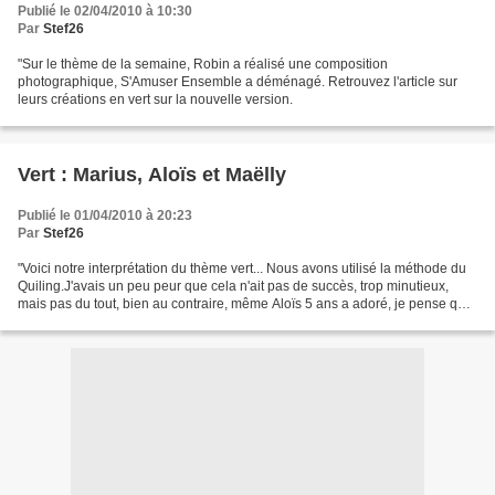
Publié le 02/04/2010 à 10:30
Par
Stef26
"Sur le thème de la semaine, Robin a réalisé une composition
photographique, S'Amuser Ensemble a déménagé. Retrouvez l'article sur
leurs créations en vert sur la nouvelle version.
Vert : Marius, Aloïs et Maëlly
Publié le 01/04/2010 à 20:23
Par
Stef26
"Voici notre interprétation du thème vert... Nous avons utilisé la méthode du
Quiling.J'avais un peu peur que cela n'ait pas de succès, trop minutieux,
mais pas du tout, bien au contraire, même Aloïs 5 ans a adoré, je pense qu'il
ne faut pas un trop grand...