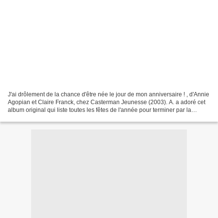
J'ai drôlement de la chance d'être née le jour de mon anniversaire ! , d'Annie
Agopian et Claire Franck, chez Casterman Jeunesse (2003). A. a adoré cet
album original qui liste toutes les fêtes de l'année pour terminer par la
déclaration que l'on retrouve...